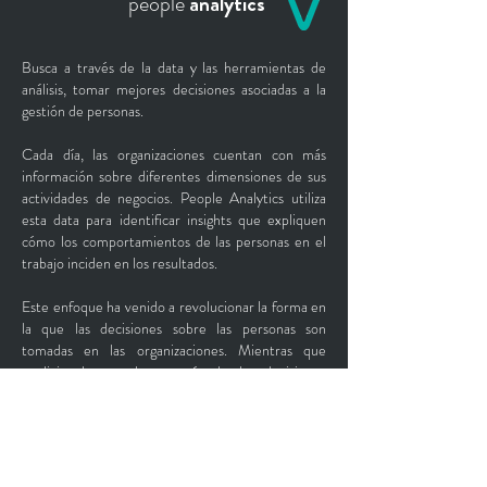
people
analytics
Busca a través de la data y las herramientas de
análisis, tomar mejores decisiones asociadas a la
gestión de personas.
Cada día, las organizaciones cuentan con más
información sobre diferentes dimensiones de sus
actividades de negocios. People Analytics utiliza
esta data para identificar insights que expliquen
cómo los comportamientos de las personas en el
trabajo inciden en los resultados.
Este enfoque ha venido a revolucionar la forma en
la que las decisiones sobre las personas son
tomadas en las organizaciones. Mientras que
tradicionalmente la mayoría de las decisiones
sobre la gestión de personas, como por ejemplo, ¿a
quién contratar? o ¿cuál debería ser el esquema de
compensaciones? se tomaban basadas
exclusivamente en la intuición de sus ejecutivos,
hoy se están tomando basadas en el análisis de