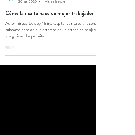
mindwork
30 jun 2020
1 min de lectura
Cómo la risa te hace un mejor trabajador
Autor: Bruce Daisley / BBC Capital La risa es una señal
subconsciente de que estamos en un estado de relajación
y seguridad. Le permite a...