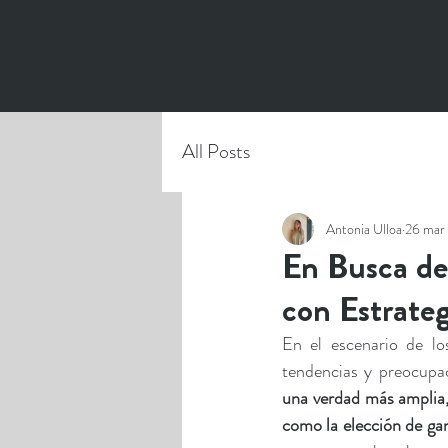
All Posts
Antonia Ulloa
26 mar
En Busca de
con Estrate
En el escenario de l
tendencias y preocupa
una verdad más amplia,
como la elección de ga