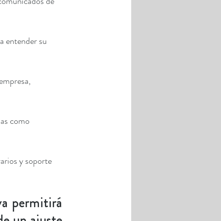
y comunicados de 
ra entender su 
 empresa, 
mas como 
rarios y soporte 
a permitirá 
e un ajuste 