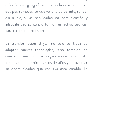
ubicaciones geográficas. La colaboración entre 
equipos remotos se vuelve una parte integral del 
día a día, y las habilidades de comunicación y 
adaptabilidad se convierten en un activo esencial 
para cualquier profesional.
La transformación digital no solo se trata de 
adoptar nuevas tecnologías, sino también de 
construir una cultura organizacional que esté 
preparada para enfrentar los desafíos y aprovechar 
las oportunidades que conlleva este cambio. La 
mentalidad de aprendizaje continuo y la disposición 
a gestionar el cambio son fundamentales para 
aprovechar al máximo el potencial de la tecnología 
y asegurar que esta se alinee con los objetivos 
estratégicos de la empresa.
La transformación digital es una oportunidad para 
crear un futuro laboral más humano y próspero, 
donde la tecnología y la empatía se combinan para 