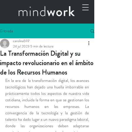
Entrada
carolina597
24 jul 2023
5 min de lectura
La Transformación Digital y su
impacto revolucionario en el ámbito
de los Recursos Humanos
En la era de la transformación digital, los avances 
tecnológicos han dejado una huella imborrable en 
prácticamente todos los aspectos de nuestra vida 
cotidiana, incluida la forma en que se gestionan los 
recursos humanos en las empresas. La 
convergencia de la tecnología y la gestión de 
talento ha dado lugar a un nuevo paradigma laboral, 
donde las organizaciones deben adaptarse 