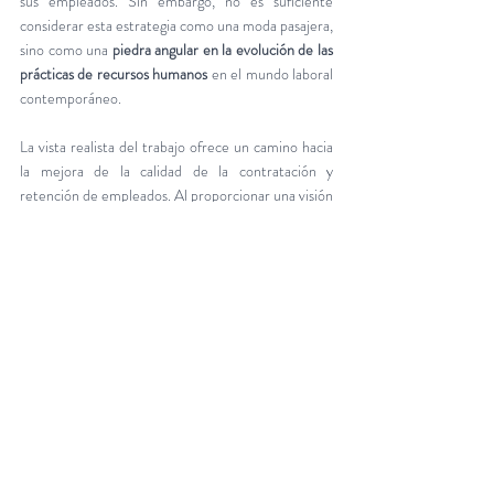
sus empleados. Sin embargo, no es suficiente 
considerar esta estrategia como una moda pasajera, 
sino como una 
piedra angular en la evolución de las 
prácticas de recursos humanos
 en el mundo laboral 
contemporáneo.
La vista realista del trabajo ofrece un camino hacia 
la mejora de la calidad de la contratación y 
retención de empleados. Al proporcionar una visión 
honesta y completa de lo que significa un puesto de 
trabajo, las organizaciones pueden atraer a 
candidatos que se ajustan mejor a las demandas del 
mismo. Al comprender las expectativas desde el 
principio, estos empleados están más preparados 
para enfrentar los desafíos y contribuir al éxito de la 
organización. Esta optimización en la selección de 
talento no solo beneficia a la empresa en términos 
de eficiencia operativa, sino que también crea un 
ambiente de trabajo más armonioso y productivo 
para todos los involucrados.