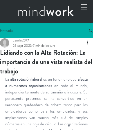
Entrada
carolina597
25 sept 2023
7 min de lectura
Lidiando con la Alta Rotación: La
importancia de una vista realista del
trabajo
La 
alta rotación laboral
 es un fenómeno que 
afecta 
a numerosas organizaciones
 en todo el mundo, 
independientemente de su tamaño o industria. Su 
persistente presencia se ha convertido en un 
verdadero quebradero de cabeza tanto para los 
empleadores como para los empleados, y sus 
implicaciones van mucho más allá de simples 
números en una hoja de cálculo. Las organizaciones 