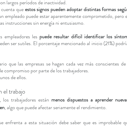
on largos períodos de inactividad. 
 cuenta que 
estos signos pueden adoptar distintas formas según 
 un empleado puede estar aparentemente comprometido, pero en 
las instrucciones sin energía ni entusiasmo.
s empleadores les 
puede resultar difícil identificar los sínto
en ser sutiles. El porcentaje mencionado al inicio (21%) podría
sario que las empresas se hagan cada vez más conscientes de 
 de compromiso por parte de los trabajadores.  
unos de ellos.
n el trabajo
 los trabajadores están
 menos dispuestos a aprender nuevas
een
, algo que puede afectar seriamente el rendimiento. 
 enfrenta a esta situación debe saber que es improbable qu