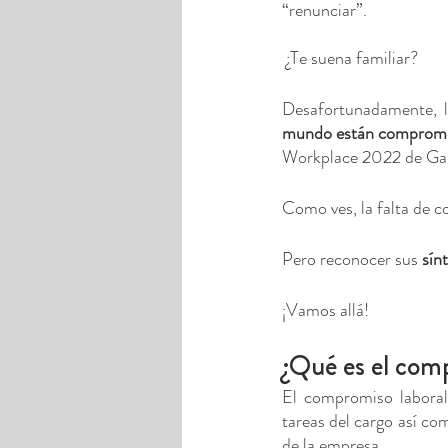
“renunciar”. 
 ¿Te suena familiar? 
Desafortunadamente, l
mundo están comprome
Workplace 2022 de Gal
Como ves, la falta de 
Pero reconocer sus 
sín
¡Vamos allá!
¿Qué es el com
El compromiso laboral 
tareas del cargo así com
de la empresa.   