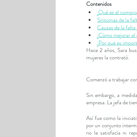
Contenidos
¿Qué es el compro
Síntomas de la fa
Causas de la falt
¿Cómo mejorar el 
¿Por qué es import
Hace 2 años, Sara busc
mujeres la contrató. 
Comenzó a trabajar con 
Sin embargo, a medida
empresa. La jefa de tien
Así fue como la iniciat
por un conjunto intermi
no le satisfacía ni r